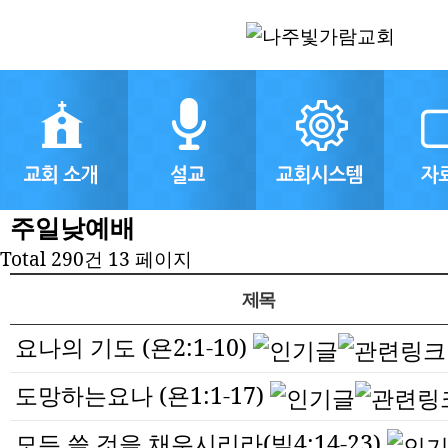
주일낮예배
Total 290건
13 페이지
제목
요나의 기도 (욘2:1-10)
도망하는요나 (욘1:1-17)
모든 쓸 것을 채우시리라(빌4:14-23)